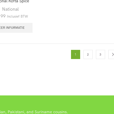
onal Kofta Spice
National
.99
Inclusief BTW
EER INFORMATIE
1
2
3
dian, Pakistani, and Suriname cousins.