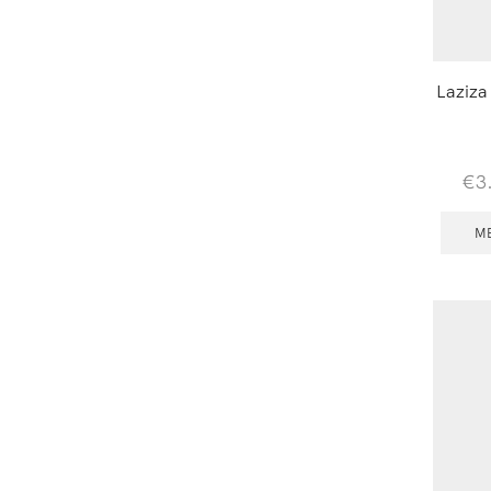
Laziza
€
3
M