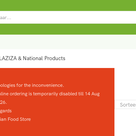
SEARCH
INPUT
LAZIZA & National Products
ologies for the inconvenience.
line ordering is temporarily disabled till 14 Aug
26.
gards
ian Food Store