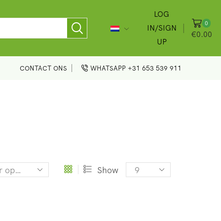
LOG
0
IN/SIGN
€
0.00
UP
CONTACT ONS
WHATSAPP +31 653 539 911
Products
Show
per
page