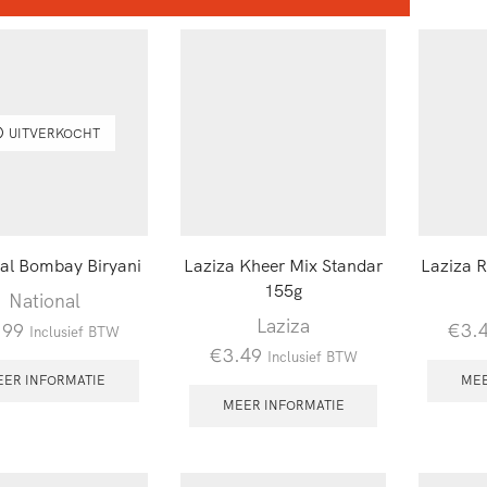
UITVERKOCHT
al Bombay Biryani
Laziza Kheer Mix Standar
Laziza R
155g
National
Laziza
.99
€
3.
Inclusief BTW
€
3.49
Inclusief BTW
EER INFORMATIE
MEE
MEER INFORMATIE