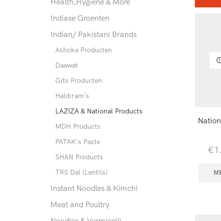
Health,Hygiene & More
Indiase Groenten
Indian/ Pakistani Brands
Ashoka Producten
Daawat
Gits Producten
Haldiram's
LAZIZA & National Products
Nation
MDH Products
PATAK's Paste
€
1
SHAN Products
TRS Dal (Lentils)
M
Instant Noodles & Kimchi
Meat and Poultry
Noodles & Vermicelli