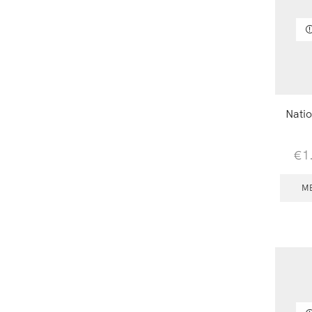
Natio
€
1
M