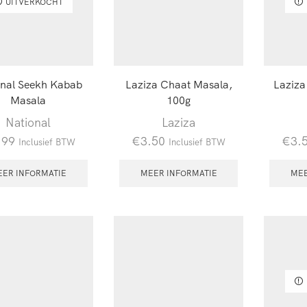
UITVERKOCHT
onal Seekh Kabab
Laziza Chaat Masala,
Laziza
Masala
100g
National
Laziza
.99
€
3.50
€
3.
Inclusief BTW
Inclusief BTW
EER INFORMATIE
MEER INFORMATIE
MEE