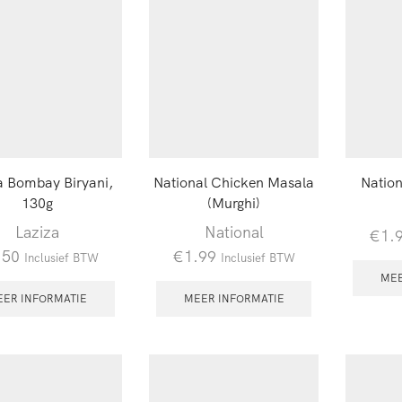
a Bombay Biryani,
National Chicken Masala
Natio
130g
(Murghi)
Laziza
National
€
1.
.50
€
1.99
Inclusief BTW
Inclusief BTW
MEE
EER INFORMATIE
MEER INFORMATIE