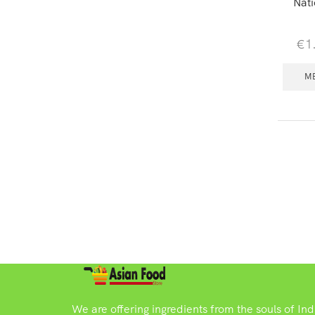
Nati
€
1
M
We are offering ingredients from the souls of In