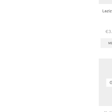
Lazi
€
3
M