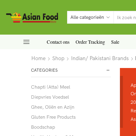
Contact ons
Order Tracking
Sale
Home
Shop
Indian/ Pakistani Brands
CATEGORIES
Ap
Chapti (Atta) Meel
On
Diepvries Voedsel
20
Ghee, Oliën en Azijn
Re
Gluten Free Products
As
Boodschap