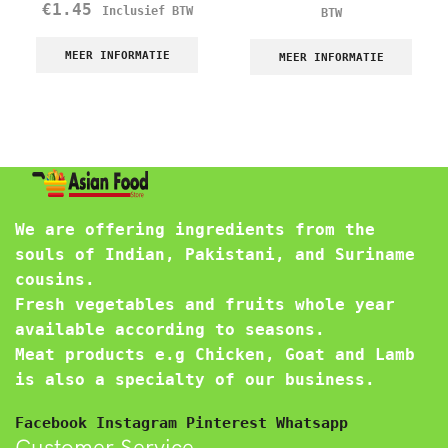
€
1.45
Inclusief BTW
BTW
MEER INFORMATIE
MEER INFORMATIE
We are offering ingredients from the
souls of Indian, Pakistani, and Suriname
cousins.
Fresh vegetables and fruits whole year
available according to seasons.
Meat products e.g Chicken, Goat and Lamb
is also a specialty of our business.
Facebook
Instagram
Pinterest
Whatsapp
Customer Service