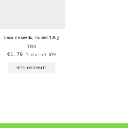
Sesame seeds, Hulled 100g
TRS Brown Mustard Seeds,
TRS
TRS
€
1.79
€
1.45
Inclusief BTW
Inclusief B
MEER INFORMATIE
MEER INFORMATIE