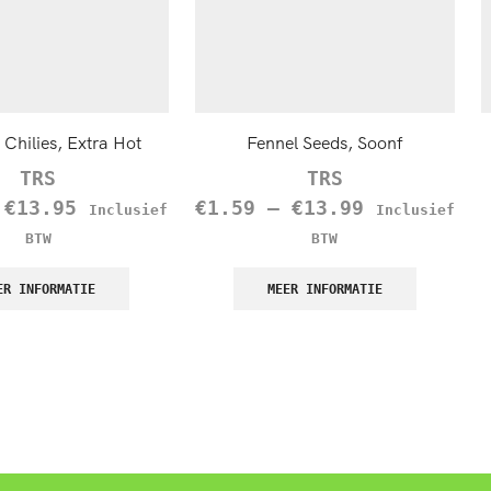
Chilies, Extra Hot
Fennel Seeds, Soonf
TRS
TRS
–
€
13.95
€
1.59
–
€
13.99
Inclusief
Inclusief
BTW
BTW
ER INFORMATIE
MEER INFORMATIE