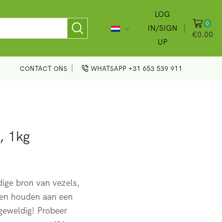
LOG
0
IN/SIGN
€
0.00
UP
CONTACT ONS
WHATSAPP +31 653 539 911
, 1kg
dige bron van vezels,
llen houden aan een
geweldig! Probeer