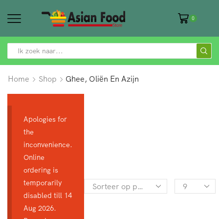
0
SEARCH
INPUT
Home
Shop
Ghee, Oliën En Azijn
Apologies for
the
inconvenience.
Online
ordering is
temporarily
Products
disabled till 14
per
Aug 2026.
page