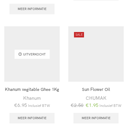
MEER INFORMATIE
SALE
UITVERKOCHT
Khanum vegitable Ghee 1Kg
Sun Flower Oil
Khanum
CHUMAK
Oorspronkelijke
Huidige
€
6.95
€
2.50
€
1.95
Inclusief BTW
Inclusief BTW
prijs
prijs
was:
is:
MEER INFORMATIE
MEER INFORMATIE
€2.50.
€1.95.