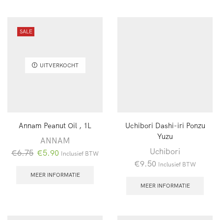
SALE
UITVERKOCHT
Annam Peanut Oil , 1L
Uchibori Dashi-iri Ponzu
Yuzu
ANNAM
Uchibori
Oorspronkelijke
Huidige
€
6.75
€
5.90
Inclusief BTW
€
9.50
prijs
prijs
Inclusief BTW
was:
is:
MEER INFORMATIE
MEER INFORMATIE
€6.75.
€5.90.