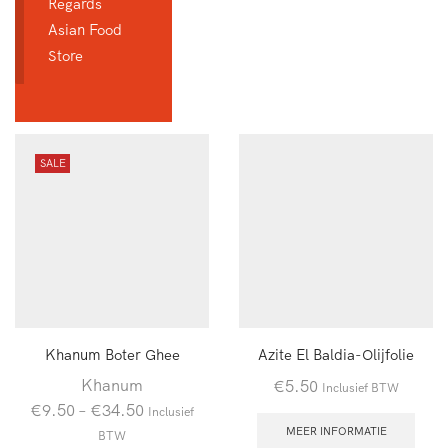
Regards
Asian Food
Store
SALE
Khanum Boter Ghee
Azite El Baldia-Olijfolie
Khanum
€
5.50
Inclusief BTW
€
9.50
–
€
34.50
Inclusief
MEER INFORMATIE
BTW