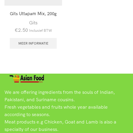
Gits Uttapam Mix, 200g
Gits
€
2.50
Inclusief BTW
MEER INFORMATIE
We are offering ingredients from the souls of Indian,
Pakistani, and Suriname cousins.
Fresh vegetables and fruits whole year available
according to seasons.
Meat products e.g Chicken, Goat and Lamb is also a
specialty of our business.