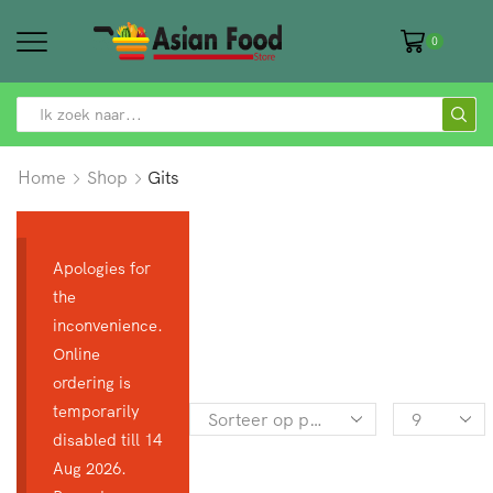
0
SEARCH
INPUT
Home
Shop
Gits
Apologies for
the
inconvenience.
Online
ordering is
temporarily
Products
disabled till 14
per
Aug 2026.
page